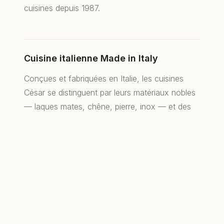
cuisines depuis 1987.
Cuisine italienne Made in Italy
© 2026 RS.D Agencements de Caractère —
Architecture d’intérieur & rénovation à Lyon.
Conçues et fabriquées en Italie, les cuisines
Mentions légales
César se distinguent par leurs matériaux nobles
— laques mates, chêne, pierre, inox — et des
finitions durables. Un design italien intemporel,
APPELER
DEVIS GRATUIT
pensé pour traverser les années sans jamais se
démoder.
Du projet 3D à la pose, par RS.D
Nous ne livrons pas un meuble en kit : nous