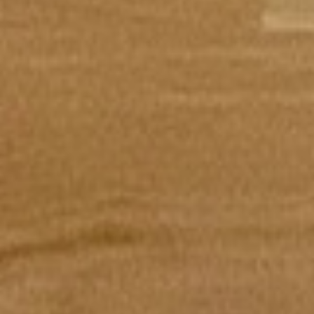
Architecture d'intérieur, rénovation &
agencement sur-mesure à Lyon depuis 1987.
NAVIGATION
Accueil
Réalisations
Services