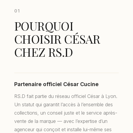
Écully
01
Tassin-la-Demi-Lune
POURQUOI
CHOISIR CÉSAR
Sainte-Foy-lès-Lyon
CHEZ RS.D
CONTACT
148 rue Vendôme
69006 Lyon
Partenaire officiel César Cucine
04 78 24 26 58
RS.D fait partie du réseau officiel César à Lyon.
contact@rsd-agencements.com
Un statut qui garantit l’accès à l’ensemble des
collections, un conseil juste et le service après-
Lun–Sam : 10h–12h
vente de la marque — avec l’expertise d’un
14h–18h30
agenceur qui conçoit et installe lui-même ses