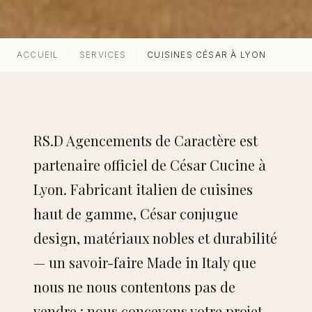
Showroom
À propos
ACCUEIL
/
SERVICES
/
CUISINES CÉSAR À LYON
Contact
SERVICES
RS.D Agencements de Caractère est
partenaire officiel de César Cucine à
Architecte d’intérieur
Lyon. Fabricant italien de cuisines
Cuisiniste sur-mesure
haut de gamme, César conjugue
design, matériaux nobles et durabilité
Rénovation d’appartement
— un savoir-faire Made in Italy que
Rénovation de villa
nous ne nous contentons pas de
vendre : nous concevons votre projet