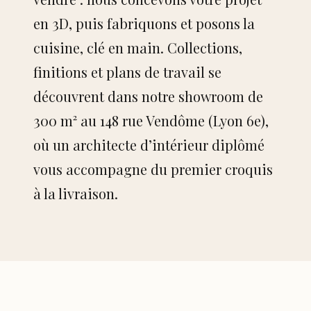
Cuisine sur-mesure
en 3D, puis fabriquons et posons la
Salle de bains
cuisine, clé en main. Collections,
finitions et plans de travail se
Agencement sur-mesure
découvrent dans notre showroom de
Création de mobilier
300 m² au 148 rue Vendôme (Lyon 6e),
où un architecte d’intérieur diplômé
vous accompagne du premier croquis
ZONE D'INTERVENTION
à la livraison.
Lyon & métropole
Villeurbanne
Caluire-et-Cuire