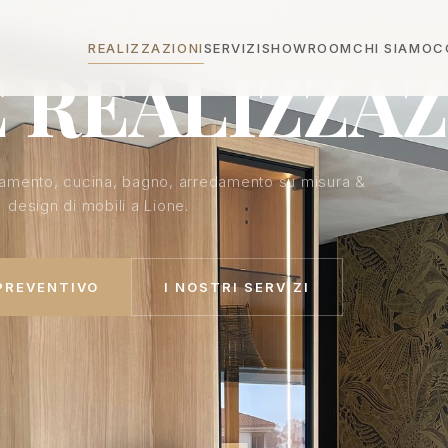
ETTI REALIZZATI · LIONE & REGIONE
REALIZZAZIONI
SERVIZI
SHOWROOM
CHI SIAMO
C
 REALIZZAZ
rtamento, cucina, bagno, arredamento su misura &
design di mobili a Lione.
 PREVENTIVO
I NOSTRI SERVIZI