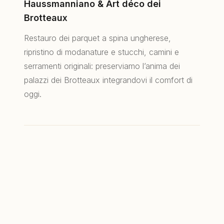
Haussmanniano & Art déco dei
14–18:30
Brotteaux
Restauro dei parquet a spina ungherese,
ripristino di modanature e stucchi, camini e
serramenti originali: preserviamo l’anima dei
palazzi dei Brotteaux integrandovi il comfort di
© 2026 RS.D Agencements de Caractère —
oggi.
Architettura d’interni & ristrutturazione a Lione.
Note legali
Abbattimento pareti & ottimizzazione
CHIAMARE
PREVENTIVO
Le stanze in enfilade e i lunghi corridoi
dell’edilizia d’epoca si prestano all’abbattimento
delle pareti. Apriamo i volumi, guadagniamo luce
e creiamo spazi contenitori senza tradire il
carattere del luogo.