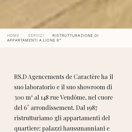
HOME
/
SERVIZI
/
RISTRUTTURAZIONE DI
APPARTAMENTI A LIONE 6°
Architecture d'intérieur, rénovation &
agencement sur-mesure à Lyon depuis 1987.
RS.D Agencements de Caractère ha il
suo laboratorio e il suo showroom di
300 m² al 148 rue Vendôme, nel cuore
NAVIGATION
del 6° arrondissement. Dal 1987
ristrutturiamo gli appartamenti del
Home
quartiere: palazzi haussmanniani e