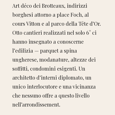
Realizzazioni
Art déco dei Brotteaux, indirizzi
borghesi attorno a place Foch, al
Servizi
cours Vitton e al parco della Tête d’Or.
Showroom
Otto cantieri realizzati nel solo 6° ci
hanno insegnato a conoscerne
Chi siamo
l’edilizia — parquet a spina
Contatti
ungherese, modanature, altezze dei
soffitti, condomini esigenti. Un
SERVIZI
architetto d’interni diplomato, un
unico interlocutore e una vicinanza
Ristrutturazione appartamento
che nessuno offre a questo livello
Ristrutturazione di ville
nell’arrondissement.